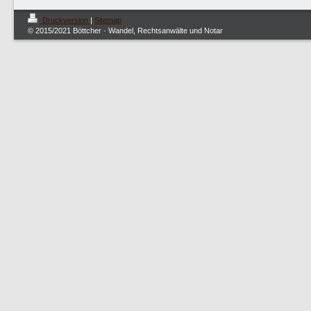
Druckversion
|
Sitemap
© 2015/2021 Böttcher · Wandel, Rechtsanwälte und Notar