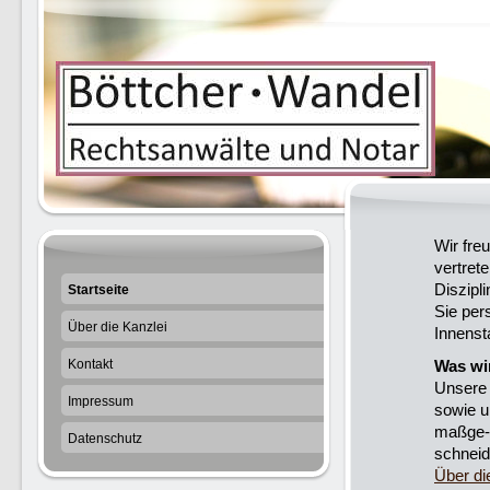
Wir fre
vertret
Diszipl
Startseite
Sie per
Über die Kanzlei
Innenst
Kontakt
Was wir
Unsere 
Impressum
sowie u
maßge-
Datenschutz
schneid
Über di